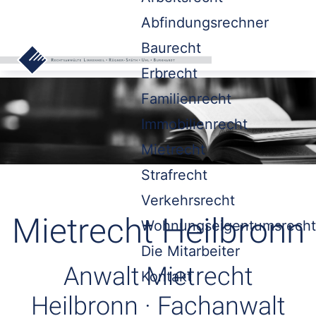
Abfindungsrechner
Baurecht
Erbrecht
Familienrecht
Immobilienrecht
Mietrecht
Strafrecht
Verkehrsrecht
Mietrecht Heilbronn
Wohnungseigentumsrecht
Die Mitarbeiter
Anwalt Mietrecht
Kontakt
Heilbronn · Fachanwalt