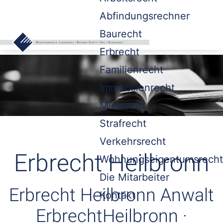
Abfindungsrechner
Baurecht
Erbrecht
Familienrecht
Immobilienrecht
Mietrecht
Strafrecht
Verkehrsrecht
Erbrecht Heilbronn
Wohnungseigentumsrecht
Die Mitarbeiter
Erbrecht Heilbronn Anwalt
Kontakt
ErbrechtHeilbronn ·