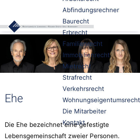
Abfindungsrechner
Baurecht
Erbrecht
Familienrecht
Immobilienrecht
Mietrecht
Strafrecht
Verkehrsrecht
Ehe
Wohnungseigentumsrecht
Die Mitarbeiter
Kontakt
Die Ehe bezeichnet eine gefestigte
Lebensgemeinschaft zweier Personen.