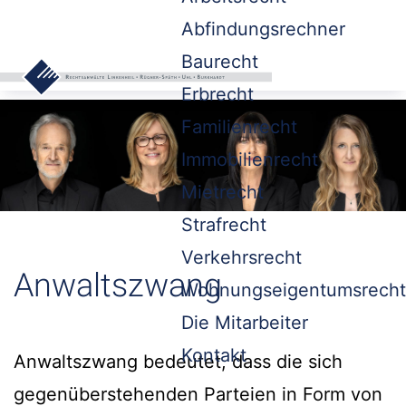
Abfindungsrechner
Baurecht
Erbrecht
Familienrecht
Immobilienrecht
Mietrecht
Strafrecht
Verkehrsrecht
Anwaltszwang
Wohnungseigentumsrecht
Die Mitarbeiter
Kontakt
Anwaltszwang bedeutet, dass die sich
gegenüberstehenden Parteien in Form von